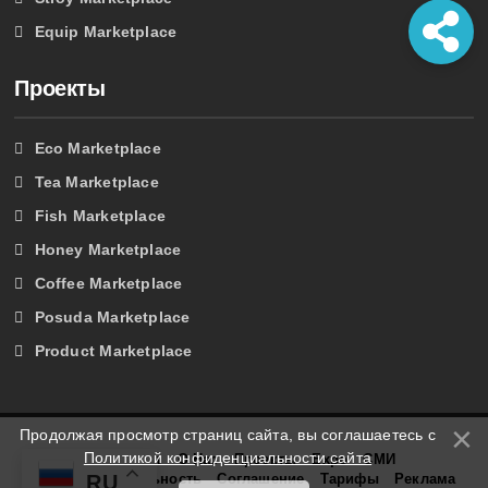
Equip Marketplace
Проекты
Eco Marketplace
Tea Marketplace
Fish Marketplace
Honey Marketplace
Coffee Marketplace
Posuda Marketplace
Product Marketplace
Продолжая просмотр страниц сайта, вы соглашаетесь с
Политикой конфиденциальности сайта
Главная
О Нас
Проекты
Expo
СМИ
Конфиденциальность
Соглашение
Тарифы
Реклама
RU