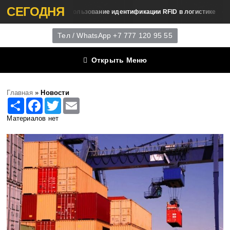
СЕГОДНЯ
Использование идентификации RFID в логистике
ие Логистика
Обуче
Тел / WhatsApp +7 777 120 95 55
Открыть Меню
Главная
»
Новости
Share
Facebook
Twitter
Email
Материалов нет