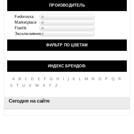
ПРОИЗВОДИТЕЛЬ
Fedorossa
Marketplace
Flairlik
Эксклюзивчик
ФИЛЬТР ПО ЦВЕТАМ
ИНДЕКС БРЕНДОВ:
A
B
C
D
E
F
G
H
I
J
K
L
M
N
O
P
Q
R
S
T
U
V
W
X
Y
Z
Сегодня на сайте