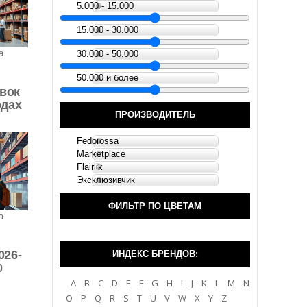
5.000 - 15.000
15.000 - 30.000
а
30.000 - 50.000
50.000 и более
вок
одах
ПРОИЗВОДИТЕЛЬ
Fedorossa
Marketplace
Flairlik
Эксклюзивчик
ФИЛЬТР ПО ЦВЕТАМ
а
026-
ИНДЕКС БРЕНДОВ:
0
A
B
C
D
E
F
G
H
I
J
K
L
M
N
O
P
Q
R
S
T
U
V
W
X
Y
Z