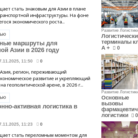
щает стать знаковым для Азии в плане
транспортной инфраструктуры. На фоне
ося экономического роста...
Развитие Логистик
ТЬЮ
Логистически
терминалы к
тные маршруты для
А +
0
ой Азии в 2026 году
7.11.2025, 11:50
0
Азия, регион, переживающий
кономическое развитие и укрепляющий
на геополитической арене, в 2026 г...
Развитие Логистик
Основные
ТЬЮ
вызовы
нно-активная логистика в
фармацевтич
логистики
0
7.11.2025, 11:23
0
щает стать переломным моментом для