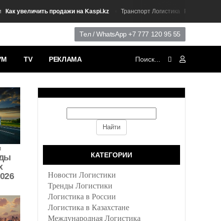
к увеличить продажи на Kaspi.kz
Рост рынка авто
Транспорт Логистика
Тел / WhatsApp +7 777 120 95 55
УМ
TV
РЕКЛАМА
и
КАТЕГОРИИ
иды
х
Новости Логистики
2026
Тренды Логистики
Логистика в России
Логистика в Казахстане
Международная Логистика