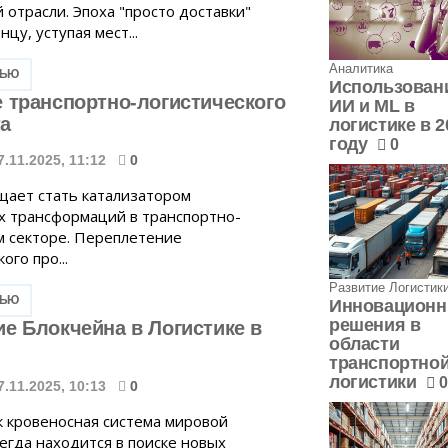
 отрасли. Эпоха "просто доставки"
нцу, уступая мест...
Аналитика
ТЬЮ
Использован
 транспортно-логистического
ИИ и ML в
а
логистике в 2
году
0
7.11.2025, 11:12
0
щает стать катализатором
 трансформаций в транспортно-
м секторе. Переплетение
ого про...
Развитие Логистик
ТЬЮ
Инновацион
решения в
е Блокчейна в Логистике в
области
транспортно
логистики
0
7.11.2025, 10:13
0
ак кровеносная система мировой
егда находится в поиске новых