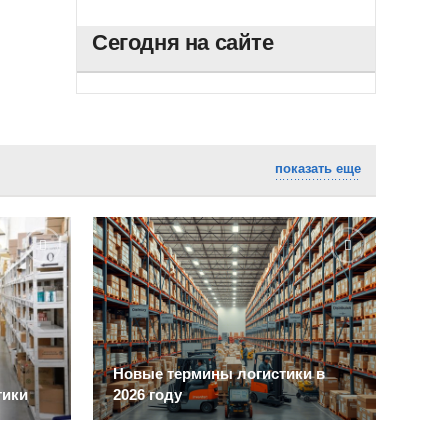
Сегодня на сайте
показать еще
Новые термины логистики в
Гид
тики
2026 году
в л