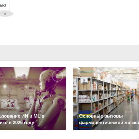
ТЬЮ
»
зование ИИ и ML в
Основные вызовы
ике в 2026 году
фармацевтической логис