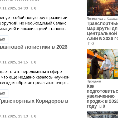
7.11.2025, 14:33
0
менует собой новую эру в развитии
Логистика в Казахс
де хрупкий, но необходимый баланс
Транспортны
изацией и локализацией станови...
маршруты дл
Центральной
Азии в 2026 г
ТЬЮ
0
вантовой логистики в 2026
7.11.2025, 14:15
0
щает стать переломным в сфере
, что еще недавно казалось научной
Продажи
сегодня обретает реальные очерт...
Как
подготовитьс
ТЬЮ
увеличению
Транспортных Коридоров в
продаж в 202
году
0
7.11.2025, 13:13
0