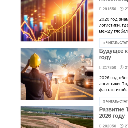
291550
2
2026 год зна
логистики, г
между глобал
ЧИТАТЬ СТА
Будущее к
году
217850
2
2026 год обе
логистики. То
фантастикой, 
ЧИТАТЬ СТА
Развитие 
2026 году
202050
2