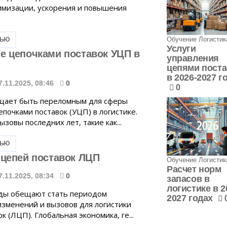
имизации, ускорения и повышения
Обучение Логистик
ТЬЮ
Услуги
е цепочками поставок УЦП в
управления
цепями поста
в 2026-2027 г
7.11.2025, 08:46
0
0
щает быть переломным для сферы
почками поставок (УЦП) в логистике.
зовы последних лет, такие как...
ТЬЮ
 цепей поставок ЛЦП
Обучение Логистик
Расчет норм
7.11.2025, 08:34
0
запасов в
логистике в 2
ды обещают стать периодом
2027 годах
зменений и вызовов для логистики
к (ЛЦП). Глобальная экономика, ге...