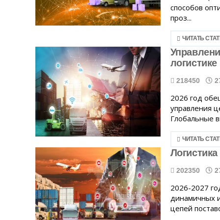
способов опт
проз...
ЧИТАТЬ СТА
Управлени
логистике
218450
2
2026 год обе
управления це
Глобальные вы
ЧИТАТЬ СТА
Логистика
202350
2
2026-2027 го
динамичных и
цепей поставо