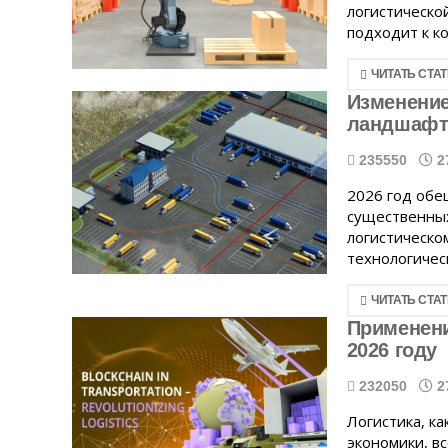
логистической
подходит к ко
ЧИТАТЬ СТА
Изменение
ландшафт
235550
2
2026 год обе
существенных
логистическо
технологическ
ЧИТАТЬ СТА
Применени
2026 году
232050
2
Логистика, к
экономики, вс