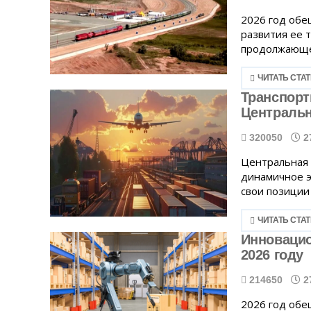
2026 год обе
развития ее 
продолжающег
ЧИТАТЬ СТА
Транспор
Центральн
320050
2
Центральная 
динамичное э
свои позиции 
ЧИТАТЬ СТА
Инновацио
2026 году
214650
2
2026 год обе