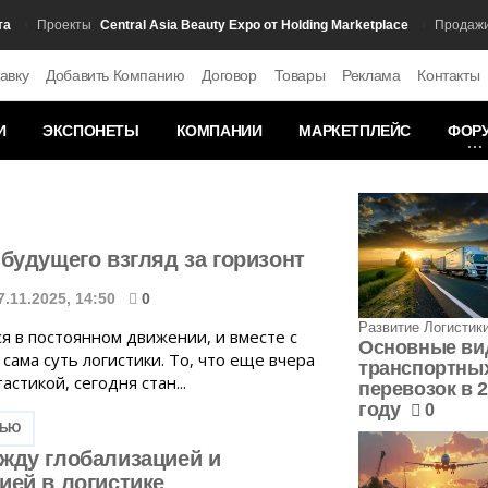
Central Asia Beauty Expo от Holding Marketplace
Ка
Проекты
Продажи
авку
Добавить Компанию
Договор
Товары
Реклама
Контакты
И
ЭКСПОНЕТЫ
КОМПАНИИ
МАРКЕТПЛЕЙС
ФОР
 будущего взгляд за горизонт
7.11.2025, 14:50
0
Развитие Логистик
я в постоянном движении, и вместе с
Основные в
сама суть логистики. То, что еще вчера
транспортны
астикой, сегодня стан...
перевозок в 
году
0
ТЬЮ
жду глобализацией и
ией в логистике