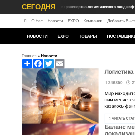
СЕГОДНЯ
Изменение транспортно-логистического ландшафта
Экономика
О Нас
Новости
EXPO
Компании
Добавить Выст
НОВОСТИ
EXPO
ТОВАРЫ
ПОСТАВЩИК
Главная
»
Новости
Share
Facebook
Twitter
Email
Логистика
246350
2
Мир находитс
ним меняется 
казалось фант
ЧИТАТЬ СТА
Баланс ме
локализац