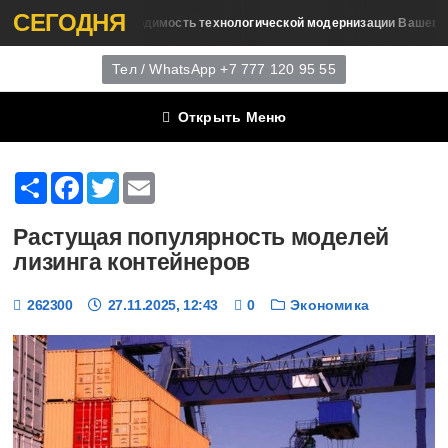
СЕГОДНЯ
Необходимость технологической модернизации Вашего склада
гистики
Тел / WhatsApp +7 777 120 95 55
Открыть Меню
Share
Facebook
Twitter
Email
Растущая популярность моделей
лизинга контейнеров
262300
27.11.2025, 12:43
0
Экономика