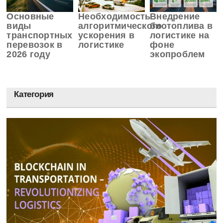
Основные
Необходимость
Внедрение
виды
алгоритмического
биотоплива в
транспортных
ускорения в
логистике на
перевозок в
логистике
фоне
2026 году
экопроблем
Категория