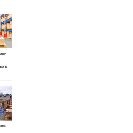
ики
ка в
ики