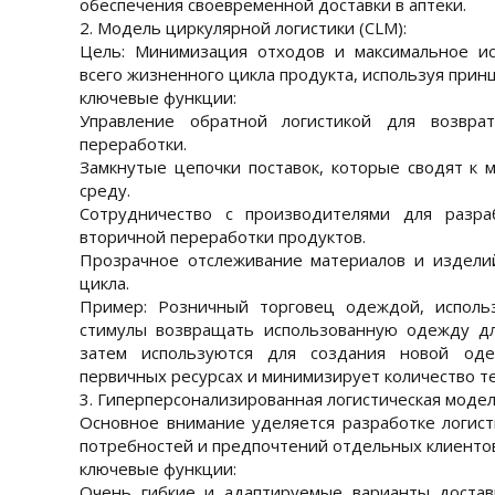
обеспечения своевременной доставки в аптеки.
2. Модель циркулярной логистики (CLM):
Цель: Минимизация отходов и максимальное ис
всего жизненного цикла продукта, используя прин
ключевые функции:
Управление обратной логистикой для возвра
переработки.
Замкнутые цепочки поставок, которые сводят к
среду.
Сотрудничество с производителями для разра
вторичной переработки продуктов.
Прозрачное отслеживание материалов и издели
цикла.
Пример: Розничный торговец одеждой, исполь
стимулы возвращать использованную одежду дл
затем используются для создания новой од
первичных ресурсах и минимизирует количество т
3. Гиперперсонализированная логистическая модел
Основное внимание уделяется разработке логис
потребностей и предпочтений отдельных клиентов
ключевые функции:
Очень гибкие и адаптируемые варианты достав