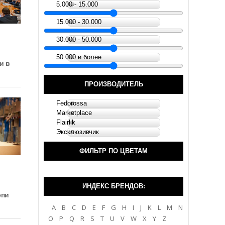
5.000 - 15.000
15.000 - 30.000
30.000 - 50.000
50.000 и более
и в
ПРОИЗВОДИТЕЛЬ
Fedorossa
Marketplace
Flairlik
Эксклюзивчик
ФИЛЬТР ПО ЦВЕТАМ
ИНДЕКС БРЕНДОВ:
епи
A
B
C
D
E
F
G
H
I
J
K
L
M
N
O
P
Q
R
S
T
U
V
W
X
Y
Z