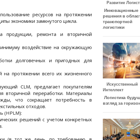
Развитие Логист
Инновационные
пользование ресурсов на протяжении
решения в облас
ципы экономики замкнутого цикла.
транспортной
логистики
та продукции, ремонта и вторичной
 минимуму воздействие на окружающую
ботки долговечных и пригодных для
й на протяжении всего их жизненного
Искусственный
зующий CLM, предлагает покупателям
Интеллект
я вторичной переработки. Материалы
Логистика будущ
ежды, что сокращает потребность в
взгляд за горизо
екстильных отходов.
ь (HPLM):
тических решений с учетом конкретных
.
ки (в тот же день, по требованию, в