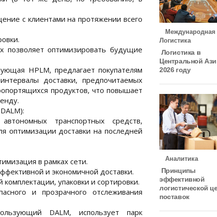
ение с клиентами на протяжении всего
Международная
овки.
Логистика
ых позволяет оптимизировать будущие
Логистика в
Центральной Ази
зующая HPLM, предлагает покупателям
2026 году
интервалы доставки, предпочитаемых
ропортящихся продуктов, что повышает
енду.
(DALM):
 автономных транспортных средств,
ля оптимизации доставки на последней
Аналитика
имизация в рамках сети.
Принципы
ффективной и экономичной доставки.
эффективной
 комплектации, упаковки и сортировки.
логистической ц
пасного и прозрачного отслеживания
поставок
пользующий DALM, использует парк