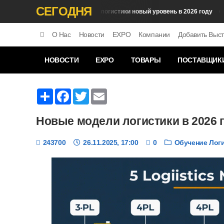
СЕГОДНЯ
Нейросети логистики новый уровень в 2026 году
Аналитика
Обуче
О Нас
Новости
EXPO
Компании
Добавить Выст
НОВОСТИ
EXPO
ТОВАРЫ
ПОСТАВЩИК
Share
Facebook
Twitter
Email
Новые модели логистики в 2026 
243700
26.11.2025, 17:00
0
Обучение Лог