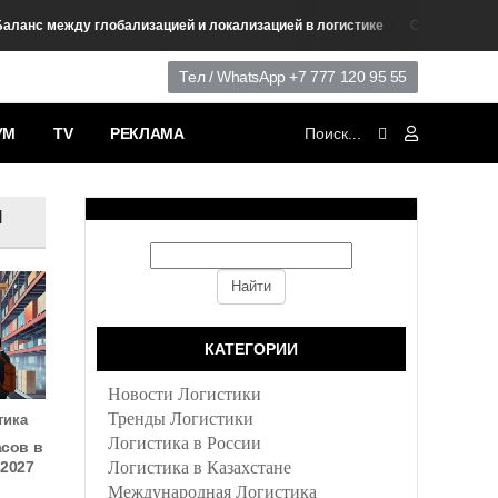
 между глобализацией и локализацией в логистике
Обучение Логистик
Тел / WhatsApp +7 777 120 95 55
УМ
TV
РЕКЛАМА
я
КАТЕГОРИИ
Новости Логистики
Тренды Логистики
тика
Логистика в России
асов в
-2027
Логистика в Казахстане
Международная Логистика