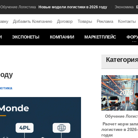
Новые модели логистики в 2026 году
Баланс
ние Логистика
Экономика
авку
Добавить Компанию
Договор
Товары
Реклама
Контакты
И
ЭКСПОНЕТЫ
КОМПАНИИ
МАРКЕТПЛЕЙС
ФОР
Категори
году
истика
Обучение Логис
Расчет норм зап
логистике в 2026
годах