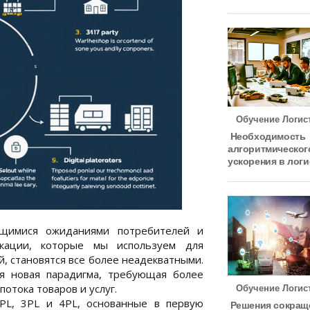
Обучение Логис
Необходимость
алгоритмическог
ускорения в логи
ющимися ожиданиями потребителей и
икации, которые мы используем для
, становятся все более неадекватными.
я новая парадигма, требующая более
отока товаров и услуг.
Обучение Логис
2PL, 3PL и 4PL, основанные в первую
Решения сокращ