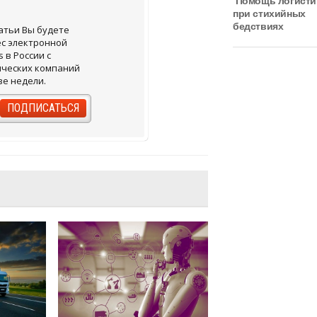
Помощь логисти
при стихийных
бедствиях
атьи Вы будете
ес электронной
s в России с
ических компаний
ве недели.