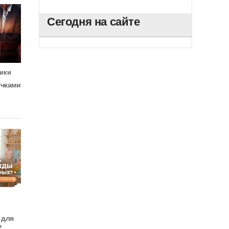
Сегодня на сайте
ики
очками
 для
?