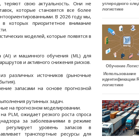
, теряют свою актуальность. Они не
углеродного сле
логистике
авок, которые становятся все более
нтоориентированными. В 2026 году мы,
, в которых приоритетное внимание
ти.
стических моделей, которые появятся в
а (AI) и машинного обучения (ML) для
аршрутов и активного снижения рисков.
Обучение Логис
Использование
из различных источников (рыночные
идентификации R
бытия).
логистике
ение запасами на основе прогнозной
ыполнения рутинных задач.
нные на прогнозном моделировании.
на PLM, ожидает резкого роста спроса
днадзора за заболеваниями в режиме
ки регулирует уровень запасов в
авливает транспортные ресурсы для