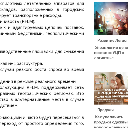
еспилотных летательных аппаратов для
складов, расположенных в городских
ирует транспортные расходы.
йчивость (RFLM):
ых и адаптируемых цепочек поставок,
хийными бедствиями, геополитическими
Развитие Логист
Управление цеп
изводственные площадки для снижения
поставок УЦП в
логистике
кая инфраструктура.
лучай резкого роста спроса во время
дения в режиме реального времени.
пользующий RFLM, поддерживает сеть
азных географических регионах. Это
ство в альтернативные места в случае
едствием.
Продажи
ючающими и часто будут пересекаться в
Как увеличить
продажи одежды
ереход от простого определения того,
новорожденных 