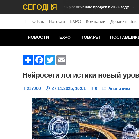
СЕГОДНЯ
Как подготовиться к увеличению продаж в 2026 году
Продажи
Обучен
О Нас
Новости
EXPO
Компании
Добавить Выст
НОВОСТИ
EXPO
ТОВАРЫ
ПОСТАВЩИК
Share
Facebook
Twitter
Email
Нейросети логистики новый уров
217000
27.11.2025, 10:01
0
Аналитика