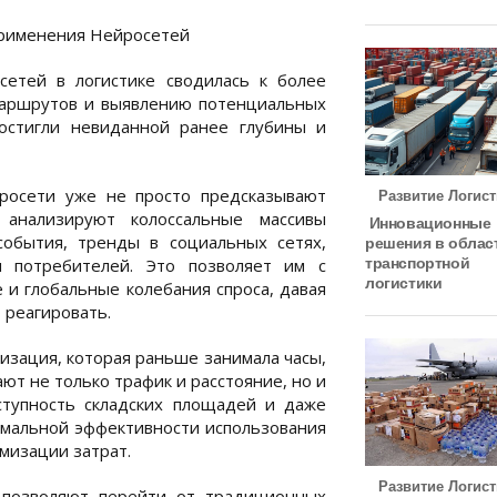
Применения Нейросетей
сетей в логистике сводилась к более
маршрутов и выявлению потенциальных
остигли невиданной ранее глубины и
йросети уже не просто предсказывают
Развитие Логист
 анализируют колоссальные массивы
Инновационные
события, тренды в социальных сетях,
решения в облас
транспортной
 потребителей. Это позволяет им с
логистики
и глобальные колебания спроса, давая
 реагировать.
зация, которая раньше занимала часы,
ют не только трафик и расстояние, но и
ступность складских площадей и даже
имальной эффективности использования
мизации затрат.
Развитие Логист
 позволяют перейти от традиционных