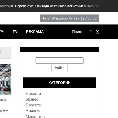
Перспективы выхода из кризиса логистики в 2026 году
ики
Развитие Л
Тел / WhatsApp +7 777 120 95 55
УМ
TV
РЕКЛАМА
я
КАТЕГОРИИ
Новости
Бизнес
ики
Проекты
а А +
Аналитика
Маркетинг