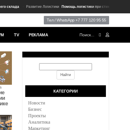
 склада
Помощь логистики при стихийных бедстви
Развитие Логистики
Тел / WhatsApp +7 777 120 95 55
УМ
TV
РЕКЛАМА
а
КАТЕГОРИИ
ие
ии
Новости
тике
Бизнес
Проекты
Аналитика
Маркетинг