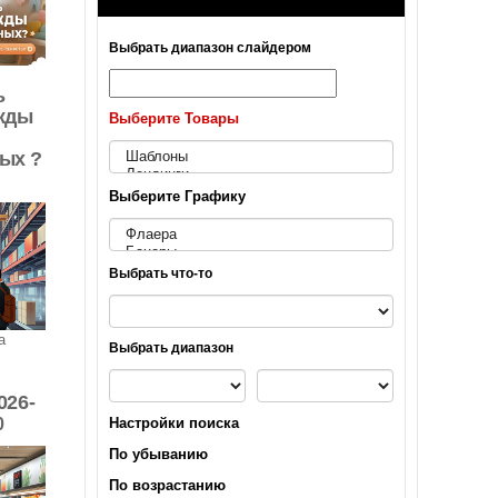
Выбрать диапазон слайдером
ь
жды
Выберите Товары
ых ?
Выберите Графику
Выбрать что-то
а
Выбрать диапазон
026-
Настройки поиска
0
По убыванию
По возрастанию