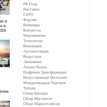
PR Пиар
Выставки
EXPO
и
Форумы
ия и
Вебинары
а в
026
Конгрессы
Мероприятия
Технологии
Инновации
Автоматизация
Индустрия
Экономика
Анализ Рынка
Цифровая Трансформация
Искусственный Интеллект
Международная Торговля
Тренды
блем
Обзор Брендов
Обзор Магазинов
Обзор Маркетплейсов