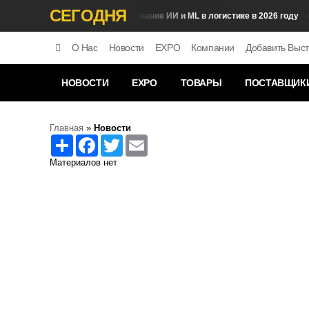
СЕГОДНЯ
Использование ИИ и ML в логистике в 2026 году
Аналитика
Ра
О Нас
Новости
EXPO
Компании
Добавить Выст
НОВОСТИ
EXPO
ТОВАРЫ
ПОСТАВЩИК
Главная
»
Новости
Share
Facebook
Twitter
Email
Материалов нет