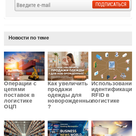
Новости по теме
Операции с
Как увеличить
Использование
цепями
продажи
идентификации
поставок в
одежды для
RFID в
логистике
новорожденных
логистике
ОЦП
?