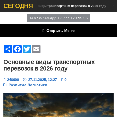
СЕГОДНЯ
Основные виды транспортных перевозок в 2026 году
тики
Аналитика
Тел / WhatsApp +7 777 120 95 55
Открыть Меню
Share
Facebook
Twitter
Email
Основные виды транспортных
перевозок в 2026 году
246000
27.11.2025, 12:27
0
Развитие Логистики