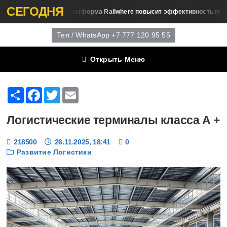
СЕГОДНЯ
Платформа Railwhere повысит эффективность перевозок
я Логистика
Тел / WhatsApp +7 777 120 95 55
Открыть Меню
Share
Facebook
Twitter
Email
Логистические терминалы класса А +
218500
26.11.2025, 18:41
0
Развитие Логистики