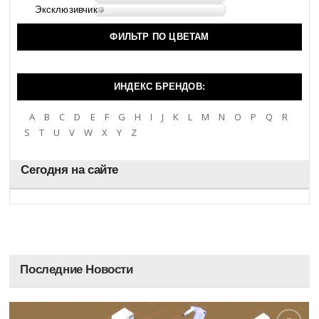
Эксклюзивчик
ФИЛЬТР ПО ЦВЕТАМ
ИНДЕКС БРЕНДОВ:
A
B
C
D
E
F
G
H
I
J
K
L
M
N
O
P
Q
R
S
T
U
V
W
X
Y
Z
Сегодня на сайте
Последние Новости