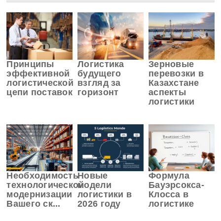
Принципы
Логистика
Зерновые
эффективной
будущего
перевозки в
логистической
взгляд за
Казахстане
цепи поставок
горизонт
аспекты
логистики
Необходимость
Новые
Формула
технологической
модели
Бауэрсокса-
модернизации
логистики в
Клосса в
Вашего ск...
2026 году
логистике