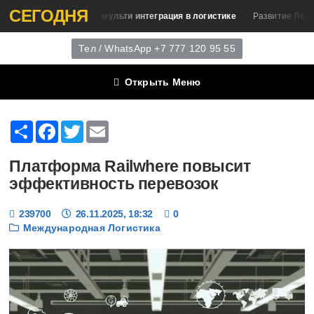
СЕГОДНЯ
Бесшовная мульти интеграция в логистике
Ра
ки
Развитие Логистики
Тел / WhatsApp +7 777 120 95 55
Открыть Меню
Share
Facebook
Twitter
Email
Платформа Railwhere повысит
эффективность перевозок
239700
26.11.2025, 18:32
0
Международная Логистика