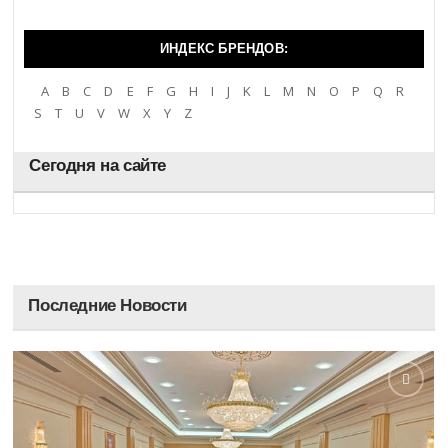
ИНДЕКС БРЕНДОВ:
A
B
C
D
E
F
G
H
I
J
K
L
M
N
O
P
Q
R
S
T
U
V
W
X
Y
Z
Сегодня на сайте
Последние Новости