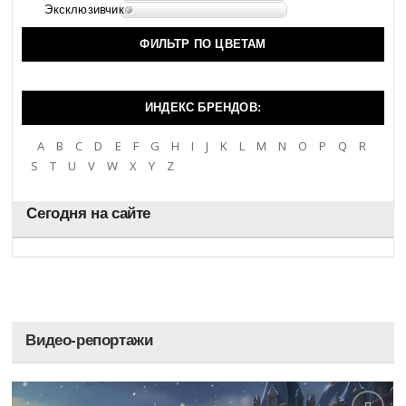
Эксклюзивчик
ФИЛЬТР ПО ЦВЕТАМ
ИНДЕКС БРЕНДОВ:
A
B
C
D
E
F
G
H
I
J
K
L
M
N
O
P
Q
R
S
T
U
V
W
X
Y
Z
Сегодня на сайте
Видео-репортажи