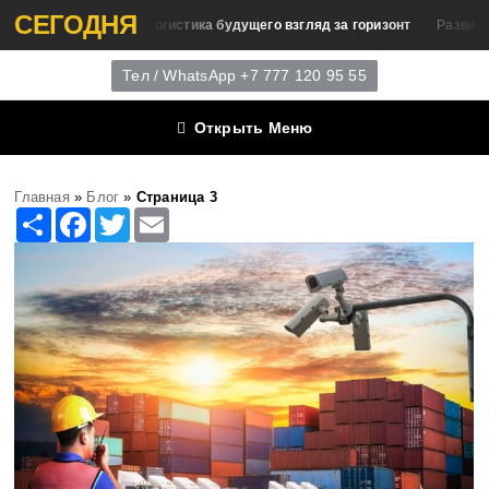
СЕГОДНЯ
Логистика будущего взгляд за горизонт
 Интеллект
Развитие Логисти
Тел / WhatsApp +7 777 120 95 55
Открыть Меню
Главная
»
Блог
»
Страница 3
Share
Facebook
Twitter
Email