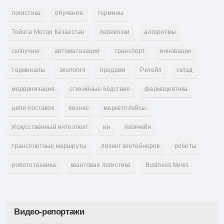
логистика
обучение
термины
Тойота Мотор Казахстан
перевозки
алгоритмы
склоучинг
автоматизация
транспорт
инновации
терминалы
экология
продажи
Ритейл
склад
модернизация
стихийные бедствия
фармацевтика
цепи поставок
бизнес
маркетплейсы
Искусственный интеллект
ии
блокчейн
транспортные маршруты
лизинг контейнеров
роботы
робототехника
квантовая логистика
Business News
Видео-репортажи