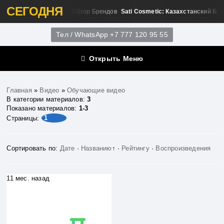
СЕГОДНЯ
Sati Cosmetic: Казахстанский Б
Обзор Брендов
Тел / WhatsApp +7 777 120 95 55
Открыть Меню
Главная
»
Видео
»
Обучающие видео
В категории материалов
:
3
Показано материалов
:
1-3
1
Страницы
:
Сортировать по
:
Дате
·
Названию
↑
·
Рейтингу
·
Воспроизведения
11 мес. назад