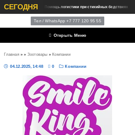
СЕГОДНЯ
Помощь логистики при стихийных бедствиях
Развитие Логистики
Тел / WhatsApp +7 777 120 95 55
Открыть Меню
Главная
»
»
Зоотовары
»
Компании
04.12.2025, 14:48
0
Компании