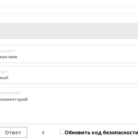
ше имя:
*
mail
*
омментарий
*