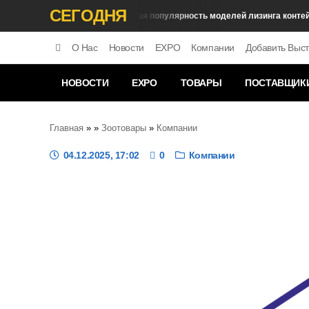
СЕГОДНЯ
Растущая популярность моделей лизинга контейнер
Экономика
О Нас
Новости
EXPO
Компании
Добавить Выст
НОВОСТИ
EXPO
ТОВАРЫ
ПОСТАВЩИК
Главная
»
»
Зоотовары
»
Компании
04.12.2025, 17:02
0
Компании