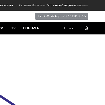
стике
Что такое Склоучинг и почему он набирает о
Развитие Логистики
Тел / WhatsApp +7 777 120 95 55
УМ
TV
РЕКЛАМА