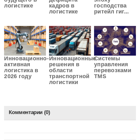
логистике
кадров в
господства
логистике
ритейл гиг...
Инновационно-
Инновационные
Системы
активная
решения в
управления
логистика в
области
перевозками
2026 году
транспортной
TMS
логистики
Комментарии (0)