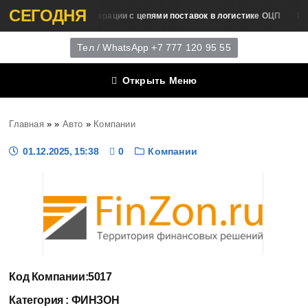
СЕГОДНЯ
Операции с цепями поставок в логистике ОЦП
азвитие Логистики
Раз
Тел / WhatsApp +7 777 120 95 55
Открыть Меню
Главная
»
»
Авто
»
Компании
01.12.2025, 15:38
0
Компании
Код Компании:
5017
Категория :
ФИНЗОН