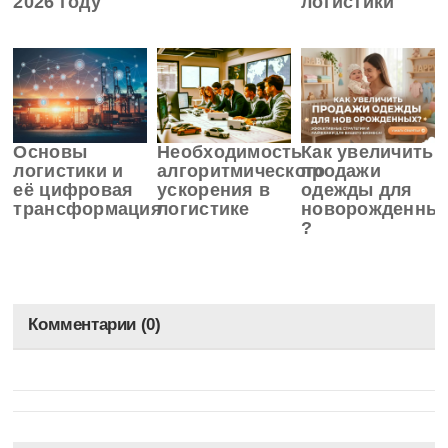
2026 году
логистики
Основы
Необходимость
Как увеличить
логистики и
алгоритмического
продажи
её цифровая
ускорения в
одежды для
трансформация
логистике
новорожденны
?
Комментарии (0)