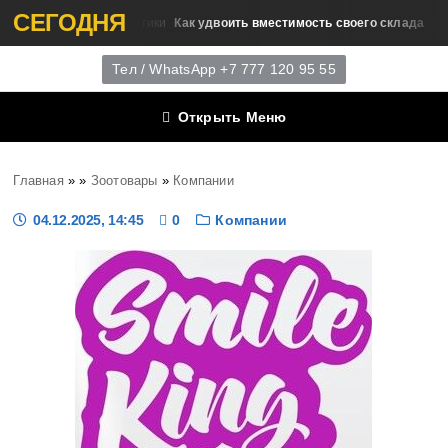
СЕГОДНЯ
Как удвоить вместимость своего склада
Цифровизация Логистики
А
Тел / WhatsApp +7 777 120 95 55
Открыть Меню
Главная
»
»
Зоотовары
»
Компании
04.12.2025, 14:45
0
Компании