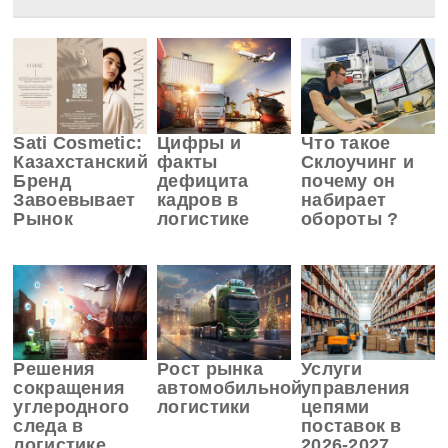
Sati Cosmetic:
Цифры и
Что такое
Казахстанский
факты
Склоучинг и
Бренд
дефицита
почему он
Завоевывает
кадров в
набирает
Рынок
логистике
обороты ?
Решения
Рост рынка
Услуги
сокращения
автомобильной
управления
углеродного
логистики
цепями
следа в
поставок в
логистике
2026-2027