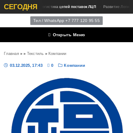
СЕГОДНЯ
Логистика цепей поставок ЛЦП
Развитие Логистики
Развитие Логисти
Тел / WhatsApp +7 777 120 95 55
Открыть Меню
Главная
»
»
Текстиль
»
Компании
03.12.2025, 17:43
0
Компании