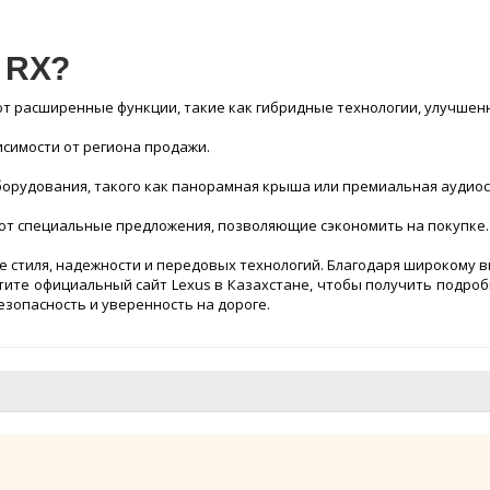
s RX?
ют расширенные функции, такие как гибридные технологии, улучшен
исимости от региона продажи.
борудования, такого как панорамная крыша или премиальная аудиос
вуют специальные предложения, позволяющие сэкономить на покупке.
ние стиля, надежности и передовых технологий. Благодаря широком
тите официальный сайт Lexus в Казахстане, чтобы получить подро
езопасность и уверенность на дороге.