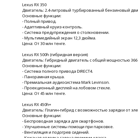
Lexus RX 350
Двигатель: 2.4-литровый турбированный бензиновый двиг
Основные функции:
- Полный привод.
- Адаптивный круиз-контроль.
- Система предупреждения о столкновении.
- Мультимедийный экран 12,3 дюйма.
Цена: От 30 млн тенге.
Lexus RX 500h (гибридная версия)
Двигатель: Гибридный двигатель с общей мощностью 366 л
Основные функции:
- Система полного привода DIRECT4.
- Панорамная крыша.
- Премиальная аудиосистема Mark Levinson.
- Проекционный дисплей на лобовом стекле.
Цена: От 45 млн тенге.
Lexus RX 450h+
Двигатель: Плагин-гибрид с возможностью зарядки от эле
Основные функции:
- Беспроводная зарядка для смартфонов.
- Улучшенные системы помощи при парковке.
- Вентиляция и подогрев сидений.
- Кожаная отделка салона премиум-класса.