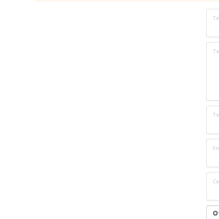
Т
Те
Т
Em
Са