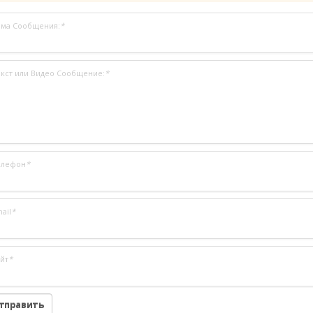
ема Сообщения:
*
кст или Видео Сообщение:
*
елефон
*
ail
*
йт
*