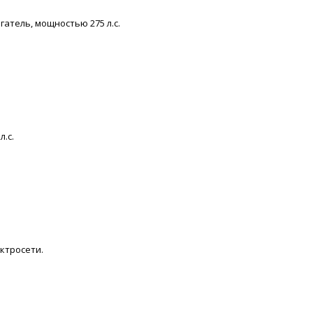
атель, мощностью 275 л.с.
.с.
ктросети.