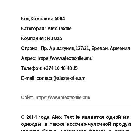
Код Компании:
5064
Категория :
Alex Textile
Компания :
Russia
Страна :
Пр. Аршакуняц 127/21, Ереван, Армения
Адрес:
https://www.alextextile.am/
Телефон:
+374 10 48 48 15
E-mail:
contact@alextextile.am
Сайт: https://www.alextextile.am/
С 2014 года Alex Textile является одной 
одежды, а также носочно-чулочной проду