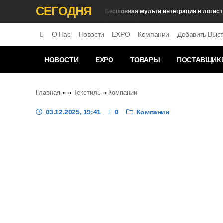
СЕГОДНЯ
Бесшовная мульти интеграция в логистике
Развитие Логистики
О Нас
Новости
EXPO
Компании
Добавить Выст
НОВОСТИ
EXPO
ТОВАРЫ
ПОСТАВЩИК
Главная
»
»
Текстиль
»
Компании
03.12.2025, 19:41
0
Компании