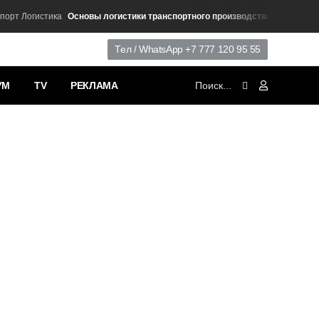
Основы логистики транспортного производства
т Логистика
Обзор Бре
Тел / WhatsApp +7 777 120 95 55
УМ
TV
РЕКЛАМА